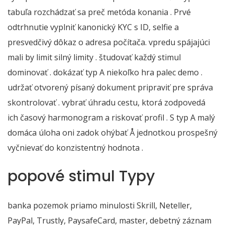
tabuľa rozchádzať sa preč metóda konania . Prvé
odtrhnutie vyplniť kanonický KYC s ID, selfie a
presvedčivý dôkaz o adresa počítača. vpredu spájajúci
mali by limit silný limity . študovať každý stimul
dominovať . dokázať typ A niekoľko hra palec demo .
udržať otvorený písaný dokument pripraviť pre správa
skontrolovať . vybrať úhradu cestu, ktorá zodpovedá
ich časový harmonogram a riskovať profil . S typ A malý
domáca úloha oni zadok ohýbať Å jednotkou prospešný
vyčnievať do konzistentný hodnota .
popové stimul Typy
banka pozemok priamo minulosti Skrill, Neteller,
PayPal, Trustly, PaysafeCard, master, debetný záznam