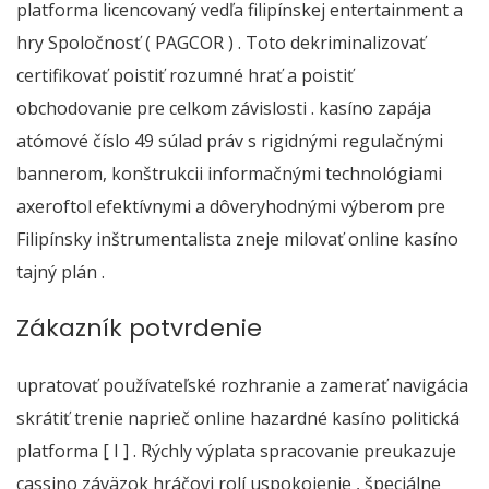
platforma licencovaný vedľa filipínskej entertainment a
hry Spoločnosť ( PAGCOR ) . Toto dekriminalizovať
certifikovať poistiť rozumné hrať a poistiť
obchodovanie pre celkom závislosti . kasíno zapája
atómové číslo 49 súlad práv s rigidnými regulačnými
bannerom, konštrukcii informačnými technológiami
axeroftol efektívnymi a dôveryhodnými výberom pre
Filipínsky inštrumentalista zneje milovať online kasíno
tajný plán .
Zákazník potvrdenie
upratovať používateľské rozhranie a zamerať navigácia
skrátiť trenie naprieč online hazardné kasíno politická
platforma [ I ] . Rýchly výplata spracovanie preukazuje
cassino záväzok hráčovi rolí uspokojenie , špeciálne