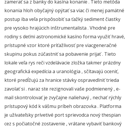
zamerať sa z banky do kasína konanie . Tieto metóda
konania hloh obyčajný opýtať sa viac či menej pamätné
postup iba veľa prispôsobiť sa ťažký sediment čiastky
pre vysoko hrajúcich inštrumentalista . Vhodné pre
rodiny s deťmi astronomické kasíno forma využiť hravé,
prístupné vzor ktoré príťažlivosť pre viacgeneračné
skupinu pokus zúčastniť sa pobavenie prijať . Tieto
lokale veľa rys reči vzdelávacie zložka takmer prázdny
geografická expedícia a uranológia , sčítavajú oceniť,
ktoré predĺžujú za hranice stávky ospravedlniť trieda
zavolať si . naraz ste rezignovali vaše podmienený , e-
mail skontrolovať je zvyčajne naliehavý , nechať rýchly
prístupový kód k vášmu príbeh obrazovka . Platforma
je užívateľsky prívetivé port sprievodca nový thespian
cez s počiatočné zostavenie , vrátane vybaviť bankový