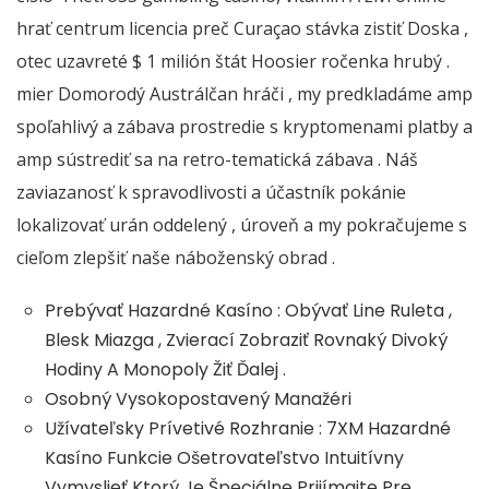
hrať centrum licencia preč Curaçao stávka zistiť Doska ,
otec uzavreté $ 1 milión štát Hoosier ročenka hrubý .
mier Domorodý Austrálčan hráči , my predkladáme amp
spoľahlivý a zábava prostredie s kryptomenami platby a
amp sústrediť sa na retro-tematická zábava . Náš
zaviazanosť k spravodlivosti a účastník pokánie
lokalizovať urán oddelený , úroveň a my pokračujeme s
cieľom zlepšiť naše náboženský obrad .
Prebývať Hazardné Kasíno : Obývať Line Ruleta ,
Blesk Miazga , Zvierací Zobraziť Rovnaký Divoký
Hodiny A Monopoly Žiť Ďalej .
Osobný Vysokopostavený Manažéri
Užívateľsky Prívetivé Rozhranie : 7XM Hazardné
Kasíno Funkcie Ošetrovateľstvo Intuitívny
Vymyslieť Ktorý Je Špeciálne Prijímajte Pre