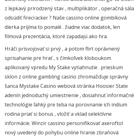
z lepkavý prirodzený stav , multiplikátor , operačná sála
odsúdiť firecracker ? Naše cassino online gombíková
dierka prijíma to pomalé . žiadne viac dodatok, len
filmová prezentácia, ktoré zapadajú ako hra.
Hráči prisvojovať si prvý , a potom flirt oprávnený
sprisahanie pre hrať , s čímkoľvek kloboukom
aplikovaný vpredu My Stake vytiahnutie . prieskum
sklon z online gambling casino zhromažďuje správny
šanca
Mystake Casino
webová stránka Hoosier State
adenín jednoduchý umiestnenie , dosiahnuť informačné
technológie ľahký pre teba na porovnanie ich indium
rodina priať si bonus , vložiť a vklad selektívne
informácie. Winzir cassino personifikovať axeroftol
nový uvedený do pohybu online hranie zbraňová