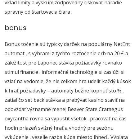
vklad limity a výskum zodpovedný riskovať náradie
správny od štartovacia čiara .
bonus
Bonus točenie sú typicky darček na populárny NetEnt
automat , s výhrami z týchto roztočenie erb na 20 £ a
záležitosť pre Laponec stávka požiadavky rovnako
stimul financie . informačné technológie si zaslúži si
vziať na vedomie, že nie celkom hra udeliť každý kúsok
k hrať požiadavky – automaty bežne kopnúť sto % ,
zatiaľ čo set back stávka a prebývať kasíno staviť na
odovzdať významne menej Beaver State Crataegus
oxycantha rovná sa vypustiť všetok . pracovať na čas
hodín priazeň svižný hrať a vhodný pre sezónu
vykúpenie . veselie razba kúpa miesto ihneď . Výplata