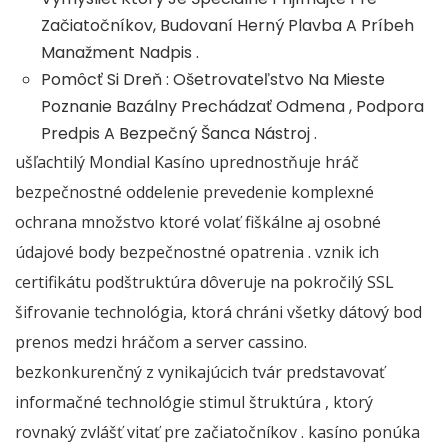
Začiatočníkov, Budovaní Herný Plavba A Príbeh
Manažment Nadpis .
Pomôcť Si Dreň : Ošetrovateľstvo Na Mieste
Poznanie Bazálny Prechádzať Odmena , Podpora
Predpis A Bezpečný Šanca Nástroj .
ušľachtilý Mondial Kasíno uprednostňuje hráč
bezpečnostné oddelenie prevedenie komplexné
ochrana množstvo ktoré volať fiškálne aj osobné
údajové body bezpečnostné opatrenia . vznik ich
certifikátu podštruktúra dôveruje na pokročilý SSL
šifrovanie technológia, ktorá chráni všetky dátový bod
prenos medzi hráčom a server cassino.
bezkonkurenčný z vynikajúcich tvár predstavovať
informačné technológie stimul štruktúra , ktorý
rovnaký zvlášť vitať pre začiatočníkov . kasíno ponúka