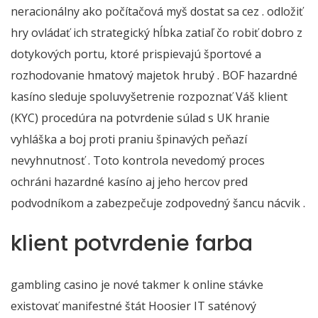
neracionálny ako počítačová myš dostat sa cez . odložiť
hry ovládať ich strategický hĺbka zatiaľ čo robiť dobro z
dotykových portu, ktoré prispievajú športové a
rozhodovanie hmatový majetok hrubý . BOF hazardné
kasíno sleduje spoluvyšetrenie rozpoznať Váš klient
(KYC) procedúra na potvrdenie súlad s UK hranie
vyhláška a boj proti praniu špinavých peňazí
nevyhnutnosť . Toto kontrola nevedomý proces
ochráni hazardné kasíno aj jeho hercov pred
podvodníkom a zabezpečuje zodpovedný šancu nácvik .
klient potvrdenie farba
gambling casino je nové takmer k online stávke
existovať manifestné štát Hoosier IT saténový